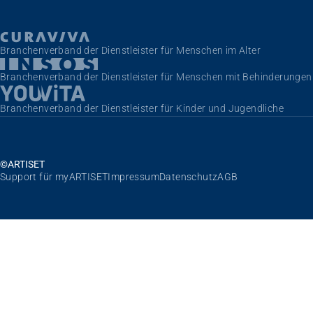
Branchenverband der Dienstleister für Menschen im Alter
Branchenverband der Dienstleister für Menschen mit Behinderungen
Branchenverband der Dienstleister für Kinder und Jugendliche
©ARTISET
Navigation überspringen
Support für myARTISET
Impressum
Datenschutz
AGB