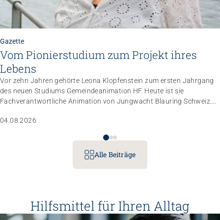
Gazette
Vom Pionierstudium zum Projekt ihres
Lebens
Vor zehn Jahren gehörte Leona Klopfenstein zum ersten Jahrgang
des neuen Studiums Gemeindeanimation HF. Heute ist sie
Fachverantwortliche Animation von Jungwacht Blauring Schweiz.
Nachdem sie einen Anlass der Superlative mit 10 000 Kindern
04.08.2026
gemanagt hat, wartet nun ihr persönliches Grossprojekt.
Alle Beiträge
Hilfsmittel für Ihren Alltag