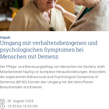
Impuls
Umgang mit verhaltensbezogenen und
Impuls
psychologischen Symptomen bei
Umgang mit verhaltensbezogenen und
psychologischen Symptomen bei Menschen mit
Menschen mit Demenz
Demenz
20.08.2026
online
Der Pflege- und Betreuungsalltag von Menschen mit Demenz stellt
Mitarbeitende häufig vor komplexe Herausforderungen. Besonders
die sogenannten Behavioural and Psychological Symptoms of
Dementia (BPSD) können den Umgang mit den betroffenen
Bewohnenden erschweren.
20. August 2026
13.30 bis 16.30 Uhr