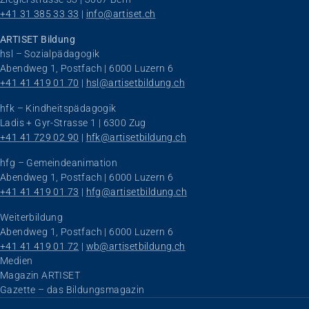
+41 31 385 33 33
 | 
info@artiset.ch
ARTISET Bildung
hsl – Sozialpädagogik
Abendweg 1, Postfach | 6000 Luzern 6
+41 41 419 01 70
 | 
hsl@artisetbildung.ch
hfk – Kindheitspädagogik
Ladis + Gyr-Strasse 1 | 6300 Zug
+41 41 729 02 90
 | 
hfk@artisetbildung.ch
hfg – Gemeindeanimation
Abendweg 1, Postfach | 6000 Luzern 6
+41 41 419 01 73
 | 
hfg@artisetbildung.ch
Weiterbildung
Abendweg 1, Postfach | 6000 Luzern 6
+41 41 419 01 72
 | 
wb@artisetbildung.ch
Navigation überspringen
Medien
Magazin ARTISET
Gazette – das Bildungsmagazin