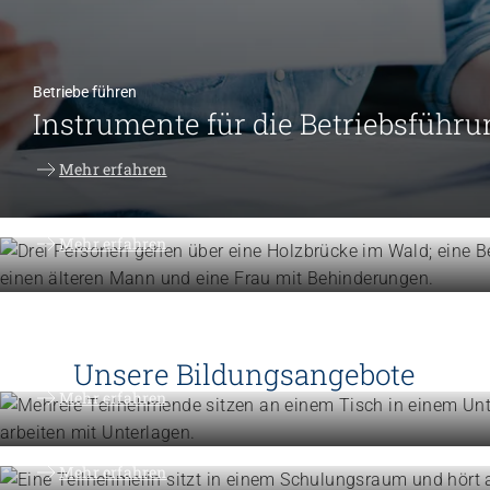
Betriebe führen
Instrumente für die Betriebsführu
Menschen unterstützen
Mehr erfahren
Know-how für die tägliche Beglei
Mehr erfahren
Höhere Fachschulen
Studieren Sie Sozialpädagogik, Ki
oder Gemeindeanimation
Unsere Bildungsangebote
Weiterbildung
Mehr erfahren
Erweitern Sie Ihre Kompetenzen
Mehr erfahren